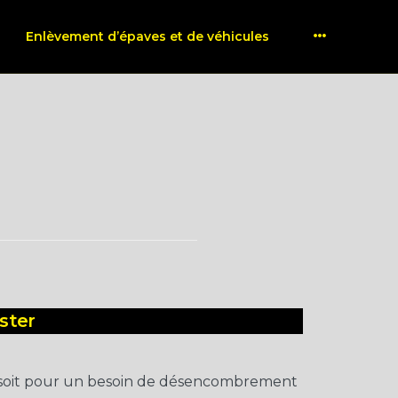
More
Enlèvement d’épaves et de véhicules
ster
 soit pour un besoin de désencombrement