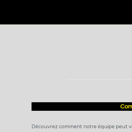
Skip
to
CAST Débarrasse
content
Com
Découvrez comment notre équipe peut vou